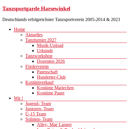
Zum
Tanzsportgarde Harsewinkel
Inhalt
springen
Deutschlands erfolgreichster Tanzsportverein 2005-2014 & 2023
Menü
Home
Aktuelles
Tanzturnier 2027
Musik-Upload
Urkunde
Tanzworkshop
Dozenten 2026
Förderverein
Patenschaft
Hunderter-Club
Kostümverkauf
Kostüme Mariechen
Kostüme Paare
Wir !
Jugend- Team
Junioren- Team
Ü-15 Team
Solisten- Team
Alley- Mae Langer