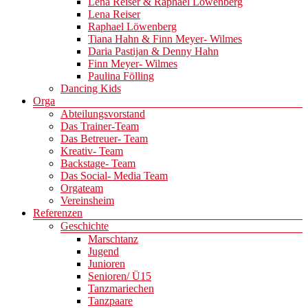
Lena Reiser & Raphael Löwenberg
Lena Reiser
Raphael Löwenberg
Tiana Hahn & Finn Meyer- Wilmes
Daria Pastijan & Denny Hahn
Finn Meyer- Wilmes
Paulina Fölling
Dancing Kids
Orga
Abteilungsvorstand
Das Trainer-Team
Das Betreuer- Team
Kreativ- Team
Backstage- Team
Das Social- Media Team
Orgateam
Vereinsheim
Referenzen
Geschichte
Marschtanz
Jugend
Junioren
Senioren/ Ü15
Tanzmariechen
Tanzpaare