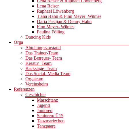
Lena Reiser & Raphael Löwenberg
Lena Reiser
Raphael Löwenberg
Tiana Hahn & Finn Meyer- Wilmes
Daria Pastijan & Denny Hahn
Finn Meyer- Wilmes
Paulina Fölling
Dancing Kids
Orga
Abteilungsvorstand
Das Trainer-Team
Das Betreuer- Team
Kreativ- Team
Backstage- Team
Das Social- Media Team
Orgateam
Vereinsheim
Referenzen
Geschichte
Marschtanz
Jugend
Junioren
Senioren/ Ü15
Tanzmariechen
Tanzpaare