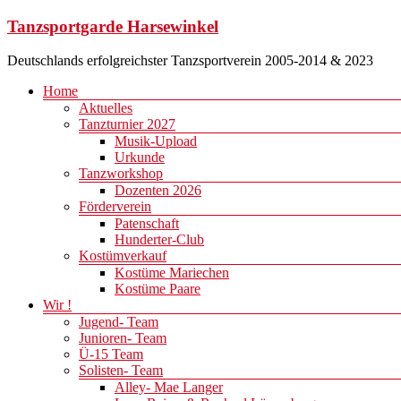
Zum
Tanzsportgarde Harsewinkel
Inhalt
springen
Deutschlands erfolgreichster Tanzsportverein 2005-2014 & 2023
Menü
Home
Aktuelles
Tanzturnier 2027
Musik-Upload
Urkunde
Tanzworkshop
Dozenten 2026
Förderverein
Patenschaft
Hunderter-Club
Kostümverkauf
Kostüme Mariechen
Kostüme Paare
Wir !
Jugend- Team
Junioren- Team
Ü-15 Team
Solisten- Team
Alley- Mae Langer