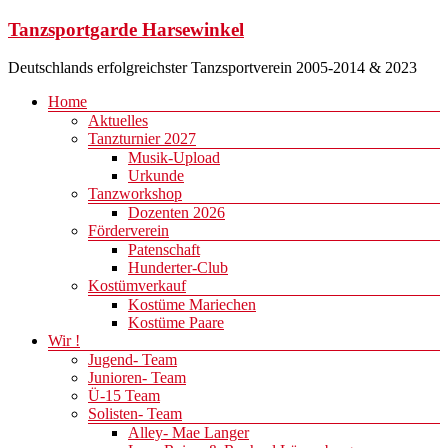
Zum
Tanzsportgarde Harsewinkel
Inhalt
springen
Deutschlands erfolgreichster Tanzsportverein 2005-2014 & 2023
Menü
Home
Aktuelles
Tanzturnier 2027
Musik-Upload
Urkunde
Tanzworkshop
Dozenten 2026
Förderverein
Patenschaft
Hunderter-Club
Kostümverkauf
Kostüme Mariechen
Kostüme Paare
Wir !
Jugend- Team
Junioren- Team
Ü-15 Team
Solisten- Team
Alley- Mae Langer