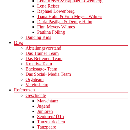
Lena Reiser & Raphael Löwenberg
Lena Reiser
Raphael Löwenberg
Tiana Hahn & Finn Meyer- Wilmes
Daria Pastijan & Denny Hahn
Finn Meyer- Wilmes
Paulina Fölling
Dancing Kids
Orga
Abteilungsvorstand
Das Trainer-Team
Das Betreuer- Team
Kreativ- Team
Backstage- Team
Das Social- Media Team
Orgateam
Vereinsheim
Referenzen
Geschichte
Marschtanz
Jugend
Junioren
Senioren/ Ü15
Tanzmariechen
Tanzpaare