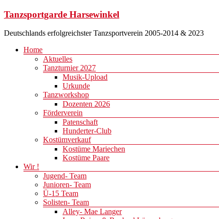
Zum
Tanzsportgarde Harsewinkel
Inhalt
springen
Deutschlands erfolgreichster Tanzsportverein 2005-2014 & 2023
Menü
Home
Aktuelles
Tanzturnier 2027
Musik-Upload
Urkunde
Tanzworkshop
Dozenten 2026
Förderverein
Patenschaft
Hunderter-Club
Kostümverkauf
Kostüme Mariechen
Kostüme Paare
Wir !
Jugend- Team
Junioren- Team
Ü-15 Team
Solisten- Team
Alley- Mae Langer