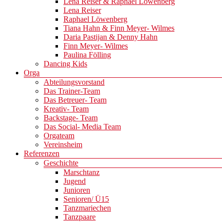
Lena Reiser & Raphael Löwenberg
Lena Reiser
Raphael Löwenberg
Tiana Hahn & Finn Meyer- Wilmes
Daria Pastijan & Denny Hahn
Finn Meyer- Wilmes
Paulina Fölling
Dancing Kids
Orga
Abteilungsvorstand
Das Trainer-Team
Das Betreuer- Team
Kreativ- Team
Backstage- Team
Das Social- Media Team
Orgateam
Vereinsheim
Referenzen
Geschichte
Marschtanz
Jugend
Junioren
Senioren/ Ü15
Tanzmariechen
Tanzpaare