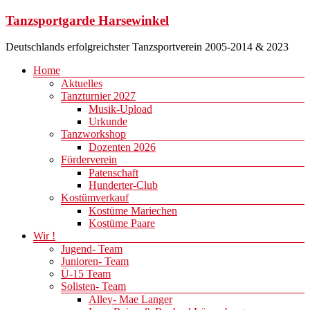
Zum
Tanzsportgarde Harsewinkel
Inhalt
springen
Deutschlands erfolgreichster Tanzsportverein 2005-2014 & 2023
Menü
Home
Aktuelles
Tanzturnier 2027
Musik-Upload
Urkunde
Tanzworkshop
Dozenten 2026
Förderverein
Patenschaft
Hunderter-Club
Kostümverkauf
Kostüme Mariechen
Kostüme Paare
Wir !
Jugend- Team
Junioren- Team
Ü-15 Team
Solisten- Team
Alley- Mae Langer