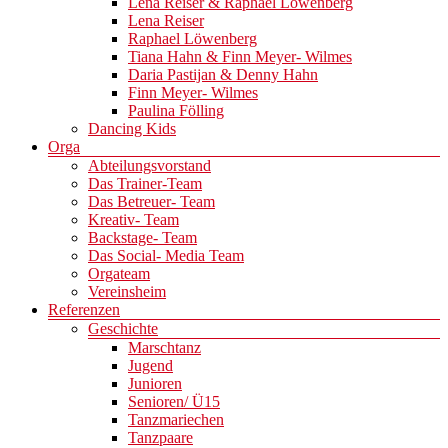
Lena Reiser & Raphael Löwenberg
Lena Reiser
Raphael Löwenberg
Tiana Hahn & Finn Meyer- Wilmes
Daria Pastijan & Denny Hahn
Finn Meyer- Wilmes
Paulina Fölling
Dancing Kids
Orga
Abteilungsvorstand
Das Trainer-Team
Das Betreuer- Team
Kreativ- Team
Backstage- Team
Das Social- Media Team
Orgateam
Vereinsheim
Referenzen
Geschichte
Marschtanz
Jugend
Junioren
Senioren/ Ü15
Tanzmariechen
Tanzpaare