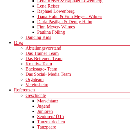
Lena Reiser & Raphael Löwenberg
Lena Reiser
Raphael Löwenberg
Tiana Hahn & Finn Meyer- Wilmes
Daria Pastijan & Denny Hahn
Finn Meyer- Wilmes
Paulina Fölling
Dancing Kids
Orga
Abteilungsvorstand
Das Trainer-Team
Das Betreuer- Team
Kreativ- Team
Backstage- Team
Das Social- Media Team
Orgateam
Vereinsheim
Referenzen
Geschichte
Marschtanz
Jugend
Junioren
Senioren/ Ü15
Tanzmariechen
Tanzpaare