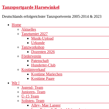
Zum
Tanzsportgarde Harsewinkel
Inhalt
springen
Deutschlands erfolgreichster Tanzsportverein 2005-2014 & 2023
Menü
Home
Aktuelles
Tanzturnier 2027
Musik-Upload
Urkunde
Tanzworkshop
Dozenten 2026
Förderverein
Patenschaft
Hunderter-Club
Kostümverkauf
Kostüme Mariechen
Kostüme Paare
Wir !
Jugend- Team
Junioren- Team
Ü-15 Team
Solisten- Team
Alley- Mae Langer