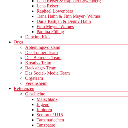
Lena Reiser & Raphael Löwenberg
Lena Reiser
Raphael Löwenberg
Tiana Hahn & Finn Meyer- Wilmes
Daria Pastijan & Denny Hahn
Finn Meyer- Wilmes
Paulina Fölling
Dancing Kids
Orga
Abteilungsvorstand
Das Trainer-Team
Das Betreuer- Team
Kreativ- Team
Backstage- Team
Das Social- Media Team
Orgateam
Vereinsheim
Referenzen
Geschichte
Marschtanz
Jugend
Junioren
Senioren/ Ü15
Tanzmariechen
Tanzpaare