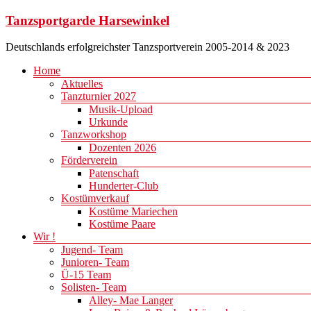
Zum
Tanzsportgarde Harsewinkel
Inhalt
springen
Deutschlands erfolgreichster Tanzsportverein 2005-2014 & 2023
Menü
Home
Aktuelles
Tanzturnier 2027
Musik-Upload
Urkunde
Tanzworkshop
Dozenten 2026
Förderverein
Patenschaft
Hunderter-Club
Kostümverkauf
Kostüme Mariechen
Kostüme Paare
Wir !
Jugend- Team
Junioren- Team
Ü-15 Team
Solisten- Team
Alley- Mae Langer