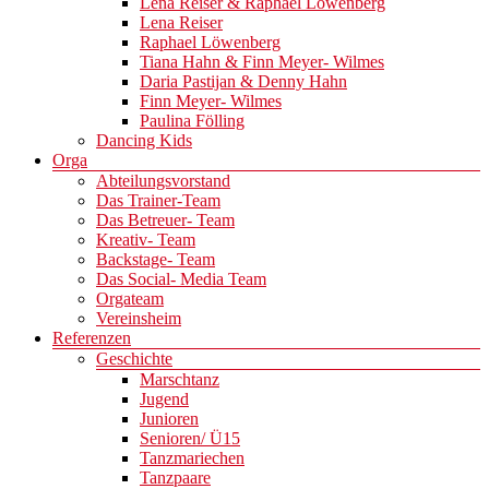
Lena Reiser & Raphael Löwenberg
Lena Reiser
Raphael Löwenberg
Tiana Hahn & Finn Meyer- Wilmes
Daria Pastijan & Denny Hahn
Finn Meyer- Wilmes
Paulina Fölling
Dancing Kids
Orga
Abteilungsvorstand
Das Trainer-Team
Das Betreuer- Team
Kreativ- Team
Backstage- Team
Das Social- Media Team
Orgateam
Vereinsheim
Referenzen
Geschichte
Marschtanz
Jugend
Junioren
Senioren/ Ü15
Tanzmariechen
Tanzpaare