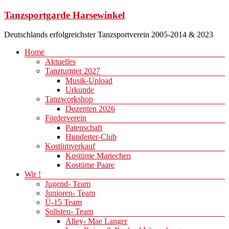
Zum
Tanzsportgarde Harsewinkel
Inhalt
springen
Deutschlands erfolgreichster Tanzsportverein 2005-2014 & 2023
Menü
Home
Aktuelles
Tanzturnier 2027
Musik-Upload
Urkunde
Tanzworkshop
Dozenten 2026
Förderverein
Patenschaft
Hunderter-Club
Kostümverkauf
Kostüme Mariechen
Kostüme Paare
Wir !
Jugend- Team
Junioren- Team
Ü-15 Team
Solisten- Team
Alley- Mae Langer