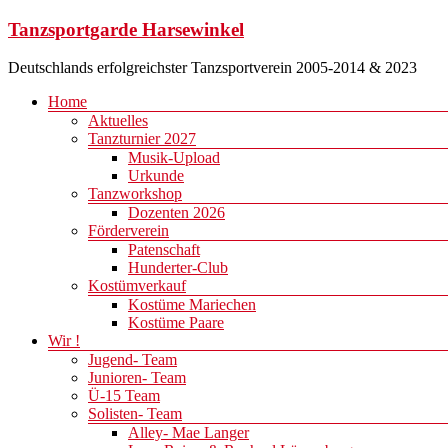
Zum
Tanzsportgarde Harsewinkel
Inhalt
springen
Deutschlands erfolgreichster Tanzsportverein 2005-2014 & 2023
Menü
Home
Aktuelles
Tanzturnier 2027
Musik-Upload
Urkunde
Tanzworkshop
Dozenten 2026
Förderverein
Patenschaft
Hunderter-Club
Kostümverkauf
Kostüme Mariechen
Kostüme Paare
Wir !
Jugend- Team
Junioren- Team
Ü-15 Team
Solisten- Team
Alley- Mae Langer