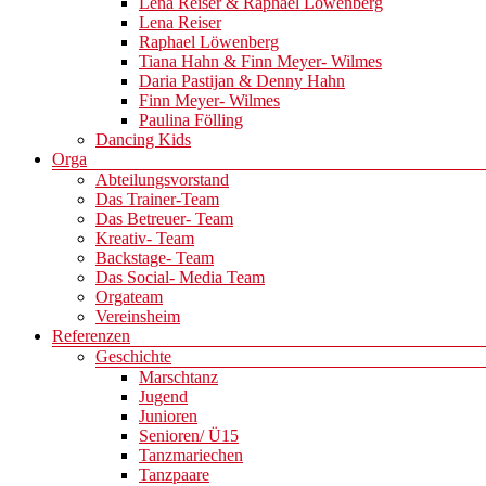
Lena Reiser & Raphael Löwenberg
Lena Reiser
Raphael Löwenberg
Tiana Hahn & Finn Meyer- Wilmes
Daria Pastijan & Denny Hahn
Finn Meyer- Wilmes
Paulina Fölling
Dancing Kids
Orga
Abteilungsvorstand
Das Trainer-Team
Das Betreuer- Team
Kreativ- Team
Backstage- Team
Das Social- Media Team
Orgateam
Vereinsheim
Referenzen
Geschichte
Marschtanz
Jugend
Junioren
Senioren/ Ü15
Tanzmariechen
Tanzpaare