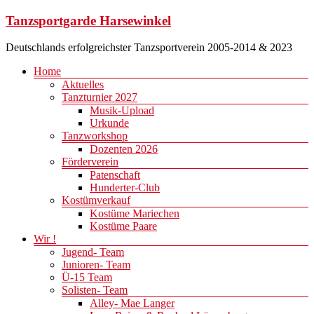
Zum
Tanzsportgarde Harsewinkel
Inhalt
springen
Deutschlands erfolgreichster Tanzsportverein 2005-2014 & 2023
Menü
Home
Aktuelles
Tanzturnier 2027
Musik-Upload
Urkunde
Tanzworkshop
Dozenten 2026
Förderverein
Patenschaft
Hunderter-Club
Kostümverkauf
Kostüme Mariechen
Kostüme Paare
Wir !
Jugend- Team
Junioren- Team
Ü-15 Team
Solisten- Team
Alley- Mae Langer