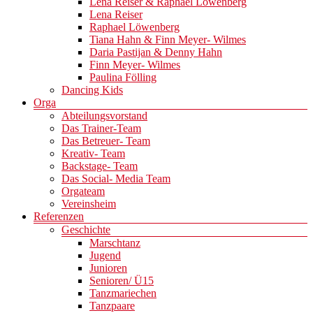
Lena Reiser & Raphael Löwenberg
Lena Reiser
Raphael Löwenberg
Tiana Hahn & Finn Meyer- Wilmes
Daria Pastijan & Denny Hahn
Finn Meyer- Wilmes
Paulina Fölling
Dancing Kids
Orga
Abteilungsvorstand
Das Trainer-Team
Das Betreuer- Team
Kreativ- Team
Backstage- Team
Das Social- Media Team
Orgateam
Vereinsheim
Referenzen
Geschichte
Marschtanz
Jugend
Junioren
Senioren/ Ü15
Tanzmariechen
Tanzpaare