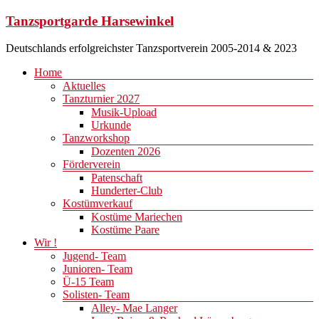
Zum
Tanzsportgarde Harsewinkel
Inhalt
springen
Deutschlands erfolgreichster Tanzsportverein 2005-2014 & 2023
Menü
Home
Aktuelles
Tanzturnier 2027
Musik-Upload
Urkunde
Tanzworkshop
Dozenten 2026
Förderverein
Patenschaft
Hunderter-Club
Kostümverkauf
Kostüme Mariechen
Kostüme Paare
Wir !
Jugend- Team
Junioren- Team
Ü-15 Team
Solisten- Team
Alley- Mae Langer