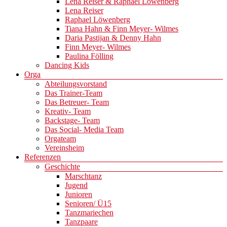
Lena Reiser & Raphael Löwenberg
Lena Reiser
Raphael Löwenberg
Tiana Hahn & Finn Meyer- Wilmes
Daria Pastijan & Denny Hahn
Finn Meyer- Wilmes
Paulina Fölling
Dancing Kids
Orga
Abteilungsvorstand
Das Trainer-Team
Das Betreuer- Team
Kreativ- Team
Backstage- Team
Das Social- Media Team
Orgateam
Vereinsheim
Referenzen
Geschichte
Marschtanz
Jugend
Junioren
Senioren/ Ü15
Tanzmariechen
Tanzpaare