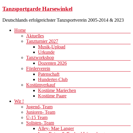
Zum
Tanzsportgarde Harsewinkel
Inhalt
springen
Deutschlands erfolgreichster Tanzsportverein 2005-2014 & 2023
Menü
Home
Aktuelles
Tanzturnier 2027
Musik-Upload
Urkunde
Tanzworkshop
Dozenten 2026
Förderverein
Patenschaft
Hunderter-Club
Kostümverkauf
Kostüme Mariechen
Kostüme Paare
Wir !
Jugend- Team
Junioren- Team
Ü-15 Team
Solisten- Team
Alley- Mae Langer