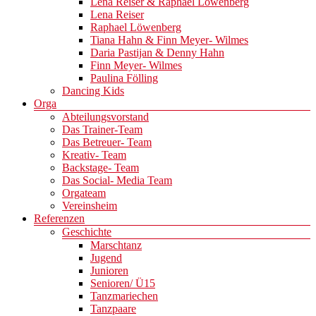
Lena Reiser & Raphael Löwenberg
Lena Reiser
Raphael Löwenberg
Tiana Hahn & Finn Meyer- Wilmes
Daria Pastijan & Denny Hahn
Finn Meyer- Wilmes
Paulina Fölling
Dancing Kids
Orga
Abteilungsvorstand
Das Trainer-Team
Das Betreuer- Team
Kreativ- Team
Backstage- Team
Das Social- Media Team
Orgateam
Vereinsheim
Referenzen
Geschichte
Marschtanz
Jugend
Junioren
Senioren/ Ü15
Tanzmariechen
Tanzpaare