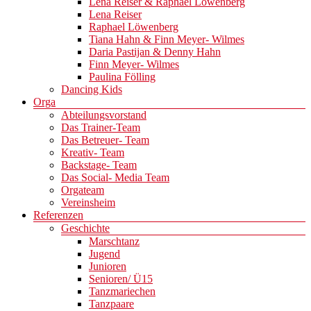
Lena Reiser & Raphael Löwenberg
Lena Reiser
Raphael Löwenberg
Tiana Hahn & Finn Meyer- Wilmes
Daria Pastijan & Denny Hahn
Finn Meyer- Wilmes
Paulina Fölling
Dancing Kids
Orga
Abteilungsvorstand
Das Trainer-Team
Das Betreuer- Team
Kreativ- Team
Backstage- Team
Das Social- Media Team
Orgateam
Vereinsheim
Referenzen
Geschichte
Marschtanz
Jugend
Junioren
Senioren/ Ü15
Tanzmariechen
Tanzpaare