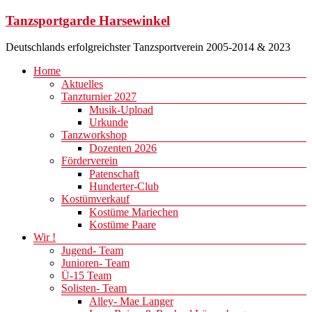
Zum
Tanzsportgarde Harsewinkel
Inhalt
springen
Deutschlands erfolgreichster Tanzsportverein 2005-2014 & 2023
Menü
Home
Aktuelles
Tanzturnier 2027
Musik-Upload
Urkunde
Tanzworkshop
Dozenten 2026
Förderverein
Patenschaft
Hunderter-Club
Kostümverkauf
Kostüme Mariechen
Kostüme Paare
Wir !
Jugend- Team
Junioren- Team
Ü-15 Team
Solisten- Team
Alley- Mae Langer