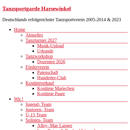
Zum
Tanzsportgarde Harsewinkel
Inhalt
springen
Deutschlands erfolgreichster Tanzsportverein 2005-2014 & 2023
Menü
Home
Aktuelles
Tanzturnier 2027
Musik-Upload
Urkunde
Tanzworkshop
Dozenten 2026
Förderverein
Patenschaft
Hunderter-Club
Kostümverkauf
Kostüme Mariechen
Kostüme Paare
Wir !
Jugend- Team
Junioren- Team
Ü-15 Team
Solisten- Team
Alley- Mae Langer