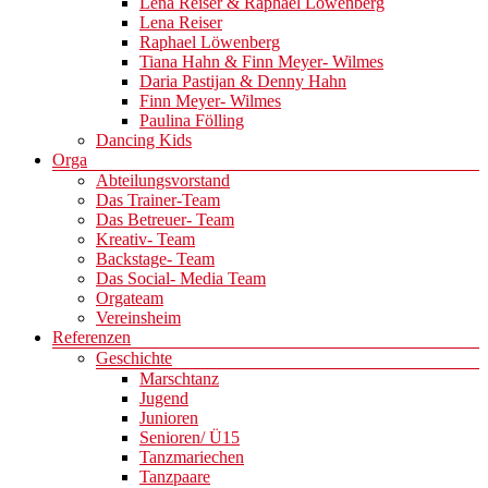
Lena Reiser & Raphael Löwenberg
Lena Reiser
Raphael Löwenberg
Tiana Hahn & Finn Meyer- Wilmes
Daria Pastijan & Denny Hahn
Finn Meyer- Wilmes
Paulina Fölling
Dancing Kids
Orga
Abteilungsvorstand
Das Trainer-Team
Das Betreuer- Team
Kreativ- Team
Backstage- Team
Das Social- Media Team
Orgateam
Vereinsheim
Referenzen
Geschichte
Marschtanz
Jugend
Junioren
Senioren/ Ü15
Tanzmariechen
Tanzpaare