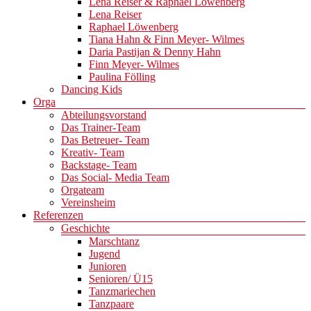
Lena Reiser & Raphael Löwenberg
Lena Reiser
Raphael Löwenberg
Tiana Hahn & Finn Meyer- Wilmes
Daria Pastijan & Denny Hahn
Finn Meyer- Wilmes
Paulina Fölling
Dancing Kids
Orga
Abteilungsvorstand
Das Trainer-Team
Das Betreuer- Team
Kreativ- Team
Backstage- Team
Das Social- Media Team
Orgateam
Vereinsheim
Referenzen
Geschichte
Marschtanz
Jugend
Junioren
Senioren/ Ü15
Tanzmariechen
Tanzpaare