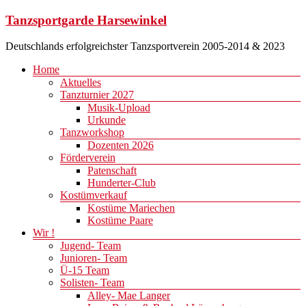
Zum
Tanzsportgarde Harsewinkel
Inhalt
springen
Deutschlands erfolgreichster Tanzsportverein 2005-2014 & 2023
Menü
Home
Aktuelles
Tanzturnier 2027
Musik-Upload
Urkunde
Tanzworkshop
Dozenten 2026
Förderverein
Patenschaft
Hunderter-Club
Kostümverkauf
Kostüme Mariechen
Kostüme Paare
Wir !
Jugend- Team
Junioren- Team
Ü-15 Team
Solisten- Team
Alley- Mae Langer