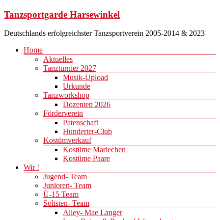
Zum
Tanzsportgarde Harsewinkel
Inhalt
springen
Deutschlands erfolgreichster Tanzsportverein 2005-2014 & 2023
Menü
Home
Aktuelles
Tanzturnier 2027
Musik-Upload
Urkunde
Tanzworkshop
Dozenten 2026
Förderverein
Patenschaft
Hunderter-Club
Kostümverkauf
Kostüme Mariechen
Kostüme Paare
Wir !
Jugend- Team
Junioren- Team
Ü-15 Team
Solisten- Team
Alley- Mae Langer