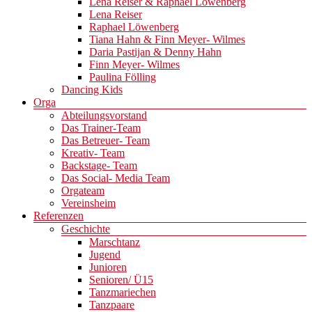
Lena Reiser & Raphael Löwenberg
Lena Reiser
Raphael Löwenberg
Tiana Hahn & Finn Meyer- Wilmes
Daria Pastijan & Denny Hahn
Finn Meyer- Wilmes
Paulina Fölling
Dancing Kids
Orga
Abteilungsvorstand
Das Trainer-Team
Das Betreuer- Team
Kreativ- Team
Backstage- Team
Das Social- Media Team
Orgateam
Vereinsheim
Referenzen
Geschichte
Marschtanz
Jugend
Junioren
Senioren/ Ü15
Tanzmariechen
Tanzpaare