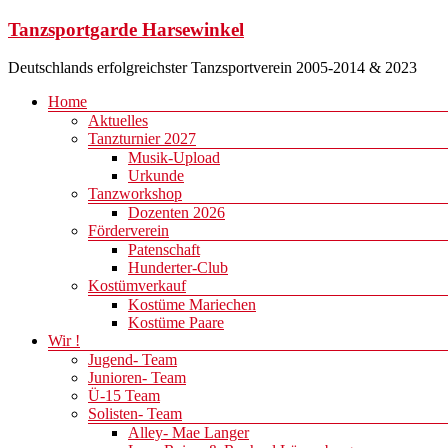
Zum
Tanzsportgarde Harsewinkel
Inhalt
springen
Deutschlands erfolgreichster Tanzsportverein 2005-2014 & 2023
Menü
Home
Aktuelles
Tanzturnier 2027
Musik-Upload
Urkunde
Tanzworkshop
Dozenten 2026
Förderverein
Patenschaft
Hunderter-Club
Kostümverkauf
Kostüme Mariechen
Kostüme Paare
Wir !
Jugend- Team
Junioren- Team
Ü-15 Team
Solisten- Team
Alley- Mae Langer