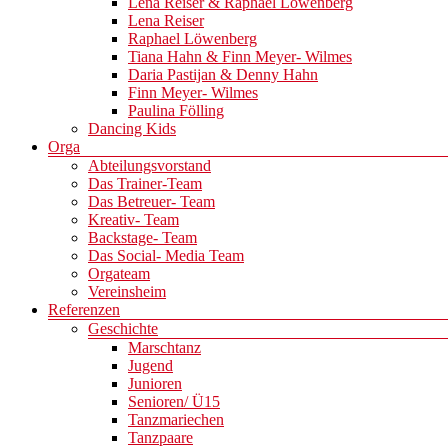
Lena Reiser & Raphael Löwenberg
Lena Reiser
Raphael Löwenberg
Tiana Hahn & Finn Meyer- Wilmes
Daria Pastijan & Denny Hahn
Finn Meyer- Wilmes
Paulina Fölling
Dancing Kids
Orga
Abteilungsvorstand
Das Trainer-Team
Das Betreuer- Team
Kreativ- Team
Backstage- Team
Das Social- Media Team
Orgateam
Vereinsheim
Referenzen
Geschichte
Marschtanz
Jugend
Junioren
Senioren/ Ü15
Tanzmariechen
Tanzpaare