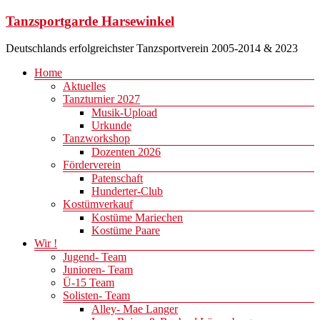
Zum
Tanzsportgarde Harsewinkel
Inhalt
springen
Deutschlands erfolgreichster Tanzsportverein 2005-2014 & 2023
Menü
Home
Aktuelles
Tanzturnier 2027
Musik-Upload
Urkunde
Tanzworkshop
Dozenten 2026
Förderverein
Patenschaft
Hunderter-Club
Kostümverkauf
Kostüme Mariechen
Kostüme Paare
Wir !
Jugend- Team
Junioren- Team
Ü-15 Team
Solisten- Team
Alley- Mae Langer