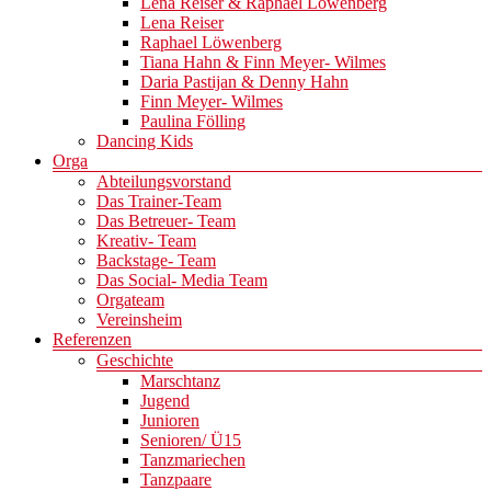
Lena Reiser & Raphael Löwenberg
Lena Reiser
Raphael Löwenberg
Tiana Hahn & Finn Meyer- Wilmes
Daria Pastijan & Denny Hahn
Finn Meyer- Wilmes
Paulina Fölling
Dancing Kids
Orga
Abteilungsvorstand
Das Trainer-Team
Das Betreuer- Team
Kreativ- Team
Backstage- Team
Das Social- Media Team
Orgateam
Vereinsheim
Referenzen
Geschichte
Marschtanz
Jugend
Junioren
Senioren/ Ü15
Tanzmariechen
Tanzpaare