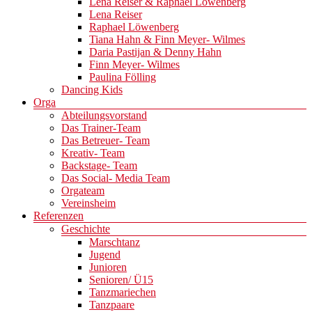
Lena Reiser & Raphael Löwenberg
Lena Reiser
Raphael Löwenberg
Tiana Hahn & Finn Meyer- Wilmes
Daria Pastijan & Denny Hahn
Finn Meyer- Wilmes
Paulina Fölling
Dancing Kids
Orga
Abteilungsvorstand
Das Trainer-Team
Das Betreuer- Team
Kreativ- Team
Backstage- Team
Das Social- Media Team
Orgateam
Vereinsheim
Referenzen
Geschichte
Marschtanz
Jugend
Junioren
Senioren/ Ü15
Tanzmariechen
Tanzpaare