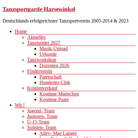
Zum
Tanzsportgarde Harsewinkel
Inhalt
springen
Deutschlands erfolgreichster Tanzsportverein 2005-2014 & 2023
Menü
Home
Aktuelles
Tanzturnier 2027
Musik-Upload
Urkunde
Tanzworkshop
Dozenten 2026
Förderverein
Patenschaft
Hunderter-Club
Kostümverkauf
Kostüme Mariechen
Kostüme Paare
Wir !
Jugend- Team
Junioren- Team
Ü-15 Team
Solisten- Team
Alley- Mae Langer