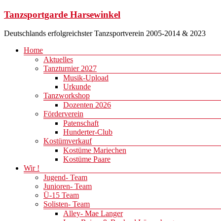
Zum
Tanzsportgarde Harsewinkel
Inhalt
springen
Deutschlands erfolgreichster Tanzsportverein 2005-2014 & 2023
Menü
Home
Aktuelles
Tanzturnier 2027
Musik-Upload
Urkunde
Tanzworkshop
Dozenten 2026
Förderverein
Patenschaft
Hunderter-Club
Kostümverkauf
Kostüme Mariechen
Kostüme Paare
Wir !
Jugend- Team
Junioren- Team
Ü-15 Team
Solisten- Team
Alley- Mae Langer