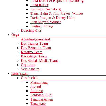
Lena Reiser & Raphael Löwenberg
Lena Reiser
Raphael Löwenberg
Tiana Hahn & Finn Meyer- Wilmes
Daria Pastijan & Denny Hahn
Finn Meyer- Wilmes
Paulina Fölling
Dancing Kids
Orga
Abteilungsvorstand
Das Trainer-Team
Das Betreuer- Team
Kreativ- Team
Backstage- Team
Das Social- Media Team
Orgateam
Vereinsheim
Referenzen
Geschichte
Marschtanz
Jugend
Junioren
Senioren/ Ü15
Tanzmariechen
Tanzpaare