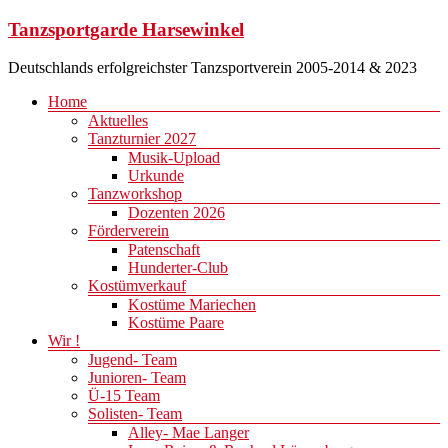
Zum
Tanzsportgarde Harsewinkel
Inhalt
springen
Deutschlands erfolgreichster Tanzsportverein 2005-2014 & 2023
Menü
Home
Aktuelles
Tanzturnier 2027
Musik-Upload
Urkunde
Tanzworkshop
Dozenten 2026
Förderverein
Patenschaft
Hunderter-Club
Kostümverkauf
Kostüme Mariechen
Kostüme Paare
Wir !
Jugend- Team
Junioren- Team
Ü-15 Team
Solisten- Team
Alley- Mae Langer