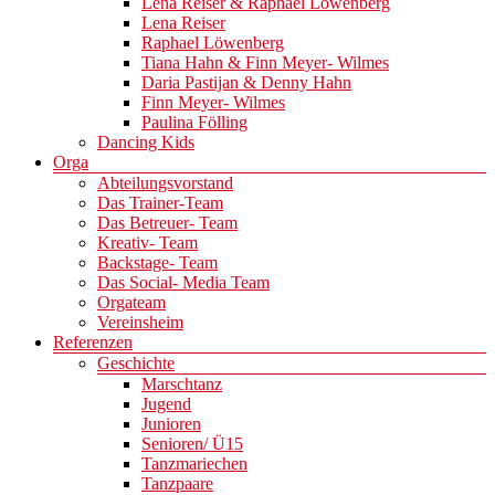
Lena Reiser & Raphael Löwenberg
Lena Reiser
Raphael Löwenberg
Tiana Hahn & Finn Meyer- Wilmes
Daria Pastijan & Denny Hahn
Finn Meyer- Wilmes
Paulina Fölling
Dancing Kids
Orga
Abteilungsvorstand
Das Trainer-Team
Das Betreuer- Team
Kreativ- Team
Backstage- Team
Das Social- Media Team
Orgateam
Vereinsheim
Referenzen
Geschichte
Marschtanz
Jugend
Junioren
Senioren/ Ü15
Tanzmariechen
Tanzpaare