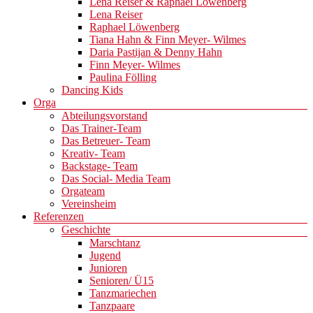
Lena Reiser & Raphael Löwenberg
Lena Reiser
Raphael Löwenberg
Tiana Hahn & Finn Meyer- Wilmes
Daria Pastijan & Denny Hahn
Finn Meyer- Wilmes
Paulina Fölling
Dancing Kids
Orga
Abteilungsvorstand
Das Trainer-Team
Das Betreuer- Team
Kreativ- Team
Backstage- Team
Das Social- Media Team
Orgateam
Vereinsheim
Referenzen
Geschichte
Marschtanz
Jugend
Junioren
Senioren/ Ü15
Tanzmariechen
Tanzpaare