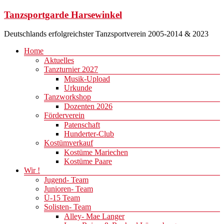
Zum
Tanzsportgarde Harsewinkel
Inhalt
springen
Deutschlands erfolgreichster Tanzsportverein 2005-2014 & 2023
Menü
Home
Aktuelles
Tanzturnier 2027
Musik-Upload
Urkunde
Tanzworkshop
Dozenten 2026
Förderverein
Patenschaft
Hunderter-Club
Kostümverkauf
Kostüme Mariechen
Kostüme Paare
Wir !
Jugend- Team
Junioren- Team
Ü-15 Team
Solisten- Team
Alley- Mae Langer