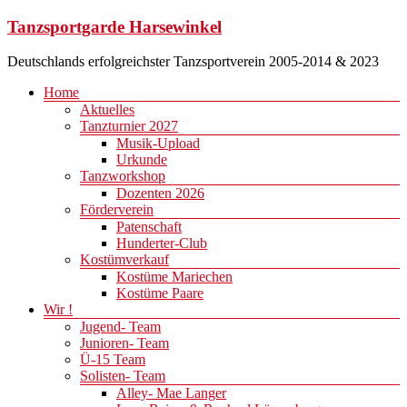
Zum
Tanzsportgarde Harsewinkel
Inhalt
springen
Deutschlands erfolgreichster Tanzsportverein 2005-2014 & 2023
Menü
Home
Aktuelles
Tanzturnier 2027
Musik-Upload
Urkunde
Tanzworkshop
Dozenten 2026
Förderverein
Patenschaft
Hunderter-Club
Kostümverkauf
Kostüme Mariechen
Kostüme Paare
Wir !
Jugend- Team
Junioren- Team
Ü-15 Team
Solisten- Team
Alley- Mae Langer