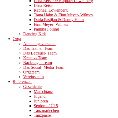
Lena Reiser & Raphael Löwenberg
Lena Reiser
Raphael Löwenberg
Tiana Hahn & Finn Meyer- Wilmes
Daria Pastijan & Denny Hahn
Finn Meyer- Wilmes
Paulina Fölling
Dancing Kids
Orga
Abteilungsvorstand
Das Trainer-Team
Das Betreuer- Team
Kreativ- Team
Backstage- Team
Das Social- Media Team
Orgateam
Vereinsheim
Referenzen
Geschichte
Marschtanz
Jugend
Junioren
Senioren/ Ü15
Tanzmariechen
Tanzpaare