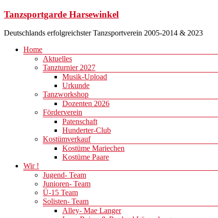
Zum
Tanzsportgarde Harsewinkel
Inhalt
springen
Deutschlands erfolgreichster Tanzsportverein 2005-2014 & 2023
Menü
Home
Aktuelles
Tanzturnier 2027
Musik-Upload
Urkunde
Tanzworkshop
Dozenten 2026
Förderverein
Patenschaft
Hunderter-Club
Kostümverkauf
Kostüme Mariechen
Kostüme Paare
Wir !
Jugend- Team
Junioren- Team
Ü-15 Team
Solisten- Team
Alley- Mae Langer