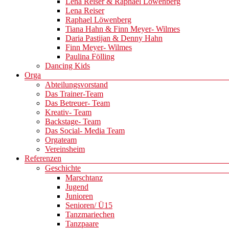
Lena Reiser & Raphael Löwenberg
Lena Reiser
Raphael Löwenberg
Tiana Hahn & Finn Meyer- Wilmes
Daria Pastijan & Denny Hahn
Finn Meyer- Wilmes
Paulina Fölling
Dancing Kids
Orga
Abteilungsvorstand
Das Trainer-Team
Das Betreuer- Team
Kreativ- Team
Backstage- Team
Das Social- Media Team
Orgateam
Vereinsheim
Referenzen
Geschichte
Marschtanz
Jugend
Junioren
Senioren/ Ü15
Tanzmariechen
Tanzpaare