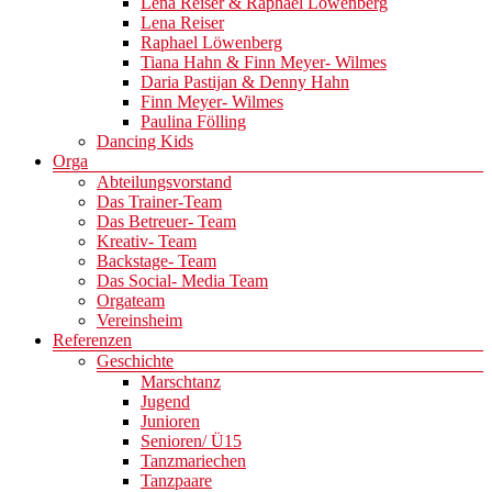
Lena Reiser & Raphael Löwenberg
Lena Reiser
Raphael Löwenberg
Tiana Hahn & Finn Meyer- Wilmes
Daria Pastijan & Denny Hahn
Finn Meyer- Wilmes
Paulina Fölling
Dancing Kids
Orga
Abteilungsvorstand
Das Trainer-Team
Das Betreuer- Team
Kreativ- Team
Backstage- Team
Das Social- Media Team
Orgateam
Vereinsheim
Referenzen
Geschichte
Marschtanz
Jugend
Junioren
Senioren/ Ü15
Tanzmariechen
Tanzpaare