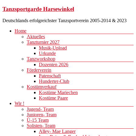
Zum
Tanzsportgarde Harsewinkel
Inhalt
springen
Deutschlands erfolgreichster Tanzsportverein 2005-2014 & 2023
Menü
Home
Aktuelles
Tanzturnier 2027
Musik-Upload
Urkunde
Tanzworkshop
Dozenten 2026
Förderverein
Patenschaft
Hunderter-Club
Kostümverkauf
Kostüme Mariechen
Kostüme Paare
Wir !
Jugend- Team
Junioren- Team
Ü-15 Team
Solisten- Team
Alley- Mae Langer