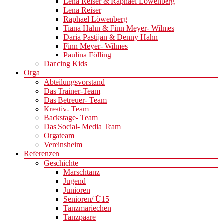
Lena Reiser & Raphael Löwenberg
Lena Reiser
Raphael Löwenberg
Tiana Hahn & Finn Meyer- Wilmes
Daria Pastijan & Denny Hahn
Finn Meyer- Wilmes
Paulina Fölling
Dancing Kids
Orga
Abteilungsvorstand
Das Trainer-Team
Das Betreuer- Team
Kreativ- Team
Backstage- Team
Das Social- Media Team
Orgateam
Vereinsheim
Referenzen
Geschichte
Marschtanz
Jugend
Junioren
Senioren/ Ü15
Tanzmariechen
Tanzpaare