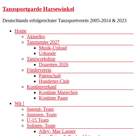
Zum
Tanzsportgarde Harsewinkel
Inhalt
springen
Deutschlands erfolgreichster Tanzsportverein 2005-2014 & 2023
Menü
Home
Aktuelles
Tanzturnier 2027
Musik-Upload
Urkunde
Tanzworkshop
Dozenten 2026
Förderverein
Patenschaft
Hunderter-Club
Kostümverkauf
Kostüme Mariechen
Kostüme Paare
Wir !
Jugend- Team
Junioren- Team
Ü-15 Team
Solisten- Team
Alley- Mae Langer