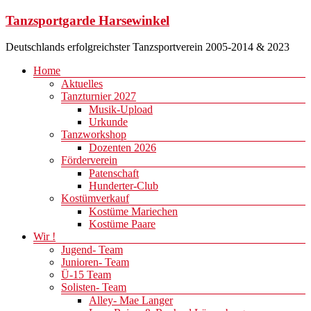
Zum
Tanzsportgarde Harsewinkel
Inhalt
springen
Deutschlands erfolgreichster Tanzsportverein 2005-2014 & 2023
Menü
Home
Aktuelles
Tanzturnier 2027
Musik-Upload
Urkunde
Tanzworkshop
Dozenten 2026
Förderverein
Patenschaft
Hunderter-Club
Kostümverkauf
Kostüme Mariechen
Kostüme Paare
Wir !
Jugend- Team
Junioren- Team
Ü-15 Team
Solisten- Team
Alley- Mae Langer