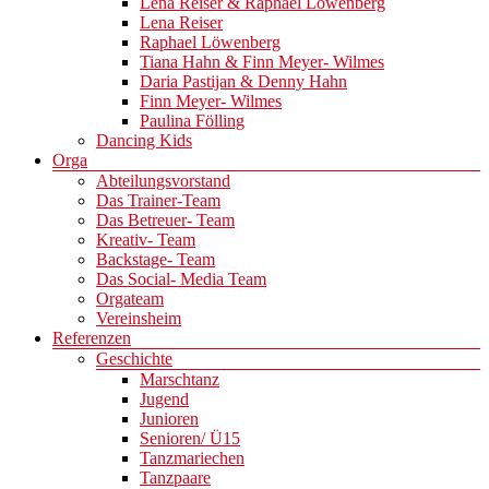
Lena Reiser & Raphael Löwenberg
Lena Reiser
Raphael Löwenberg
Tiana Hahn & Finn Meyer- Wilmes
Daria Pastijan & Denny Hahn
Finn Meyer- Wilmes
Paulina Fölling
Dancing Kids
Orga
Abteilungsvorstand
Das Trainer-Team
Das Betreuer- Team
Kreativ- Team
Backstage- Team
Das Social- Media Team
Orgateam
Vereinsheim
Referenzen
Geschichte
Marschtanz
Jugend
Junioren
Senioren/ Ü15
Tanzmariechen
Tanzpaare