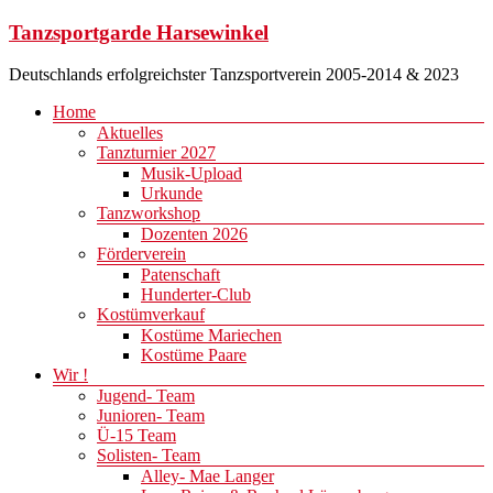
Zum
Tanzsportgarde Harsewinkel
Inhalt
springen
Deutschlands erfolgreichster Tanzsportverein 2005-2014 & 2023
Menü
Home
Aktuelles
Tanzturnier 2027
Musik-Upload
Urkunde
Tanzworkshop
Dozenten 2026
Förderverein
Patenschaft
Hunderter-Club
Kostümverkauf
Kostüme Mariechen
Kostüme Paare
Wir !
Jugend- Team
Junioren- Team
Ü-15 Team
Solisten- Team
Alley- Mae Langer