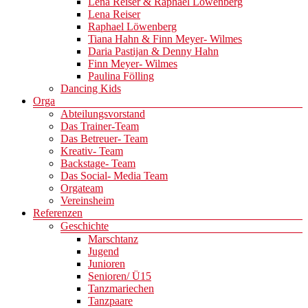
Lena Reiser & Raphael Löwenberg
Lena Reiser
Raphael Löwenberg
Tiana Hahn & Finn Meyer- Wilmes
Daria Pastijan & Denny Hahn
Finn Meyer- Wilmes
Paulina Fölling
Dancing Kids
Orga
Abteilungsvorstand
Das Trainer-Team
Das Betreuer- Team
Kreativ- Team
Backstage- Team
Das Social- Media Team
Orgateam
Vereinsheim
Referenzen
Geschichte
Marschtanz
Jugend
Junioren
Senioren/ Ü15
Tanzmariechen
Tanzpaare