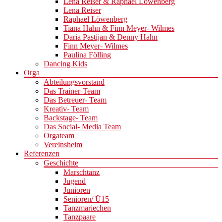
Lena Reiser & Raphael Löwenberg
Lena Reiser
Raphael Löwenberg
Tiana Hahn & Finn Meyer- Wilmes
Daria Pastijan & Denny Hahn
Finn Meyer- Wilmes
Paulina Fölling
Dancing Kids
Orga
Abteilungsvorstand
Das Trainer-Team
Das Betreuer- Team
Kreativ- Team
Backstage- Team
Das Social- Media Team
Orgateam
Vereinsheim
Referenzen
Geschichte
Marschtanz
Jugend
Junioren
Senioren/ Ü15
Tanzmariechen
Tanzpaare