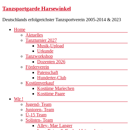
Zum
Tanzsportgarde Harsewinkel
Inhalt
springen
Deutschlands erfolgreichster Tanzsportverein 2005-2014 & 2023
Menü
Home
Aktuelles
Tanzturnier 2027
Musik-Upload
Urkunde
Tanzworkshop
Dozenten 2026
Förderverein
Patenschaft
Hunderter-Club
Kostümverkauf
Kostüme Mariechen
Kostüme Paare
Wir !
Jugend- Team
Junioren- Team
Ü-15 Team
Solisten- Team
Alley- Mae Langer