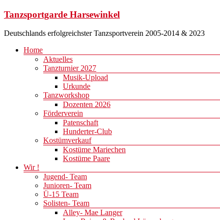
Zum
Tanzsportgarde Harsewinkel
Inhalt
springen
Deutschlands erfolgreichster Tanzsportverein 2005-2014 & 2023
Menü
Home
Aktuelles
Tanzturnier 2027
Musik-Upload
Urkunde
Tanzworkshop
Dozenten 2026
Förderverein
Patenschaft
Hunderter-Club
Kostümverkauf
Kostüme Mariechen
Kostüme Paare
Wir !
Jugend- Team
Junioren- Team
Ü-15 Team
Solisten- Team
Alley- Mae Langer