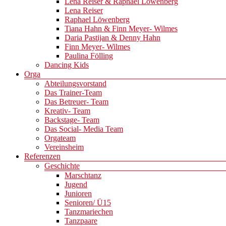
Lena Reiser & Raphael Löwenberg
Lena Reiser
Raphael Löwenberg
Tiana Hahn & Finn Meyer- Wilmes
Daria Pastijan & Denny Hahn
Finn Meyer- Wilmes
Paulina Fölling
Dancing Kids
Orga
Abteilungsvorstand
Das Trainer-Team
Das Betreuer- Team
Kreativ- Team
Backstage- Team
Das Social- Media Team
Orgateam
Vereinsheim
Referenzen
Geschichte
Marschtanz
Jugend
Junioren
Senioren/ Ü15
Tanzmariechen
Tanzpaare