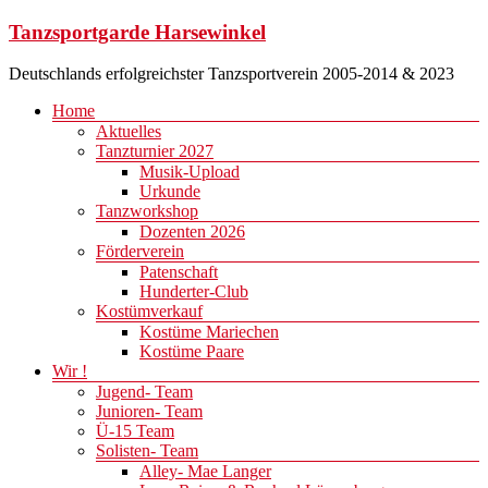
Zum
Tanzsportgarde Harsewinkel
Inhalt
springen
Deutschlands erfolgreichster Tanzsportverein 2005-2014 & 2023
Menü
Home
Aktuelles
Tanzturnier 2027
Musik-Upload
Urkunde
Tanzworkshop
Dozenten 2026
Förderverein
Patenschaft
Hunderter-Club
Kostümverkauf
Kostüme Mariechen
Kostüme Paare
Wir !
Jugend- Team
Junioren- Team
Ü-15 Team
Solisten- Team
Alley- Mae Langer