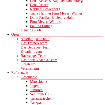
Lena Reiser & Raphael Löwenberg
Lena Reiser
Raphael Löwenberg
Tiana Hahn & Finn Meyer- Wilmes
Daria Pastijan & Denny Hahn
Finn Meyer- Wilmes
Paulina Fölling
Dancing Kids
Orga
Abteilungsvorstand
Das Trainer-Team
Das Betreuer- Team
Kreativ- Team
Backstage- Team
Das Social- Media Team
Orgateam
Vereinsheim
Referenzen
Geschichte
Marschtanz
Jugend
Junioren
Senioren/ Ü15
Tanzmariechen
Tanzpaare