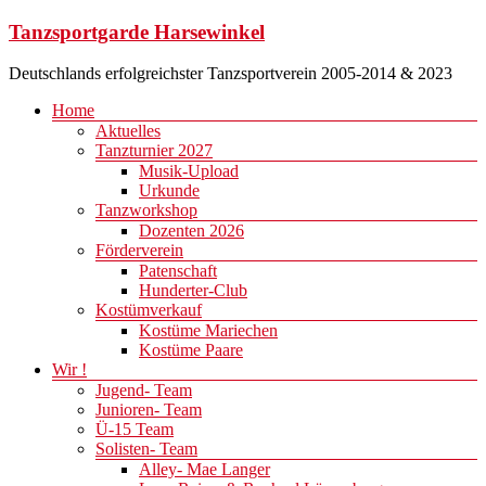
Zum
Tanzsportgarde Harsewinkel
Inhalt
springen
Deutschlands erfolgreichster Tanzsportverein 2005-2014 & 2023
Menü
Home
Aktuelles
Tanzturnier 2027
Musik-Upload
Urkunde
Tanzworkshop
Dozenten 2026
Förderverein
Patenschaft
Hunderter-Club
Kostümverkauf
Kostüme Mariechen
Kostüme Paare
Wir !
Jugend- Team
Junioren- Team
Ü-15 Team
Solisten- Team
Alley- Mae Langer