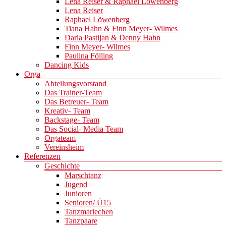
Lena Reiser & Raphael Löwenberg
Lena Reiser
Raphael Löwenberg
Tiana Hahn & Finn Meyer- Wilmes
Daria Pastijan & Denny Hahn
Finn Meyer- Wilmes
Paulina Fölling
Dancing Kids
Orga
Abteilungsvorstand
Das Trainer-Team
Das Betreuer- Team
Kreativ- Team
Backstage- Team
Das Social- Media Team
Orgateam
Vereinsheim
Referenzen
Geschichte
Marschtanz
Jugend
Junioren
Senioren/ Ü15
Tanzmariechen
Tanzpaare