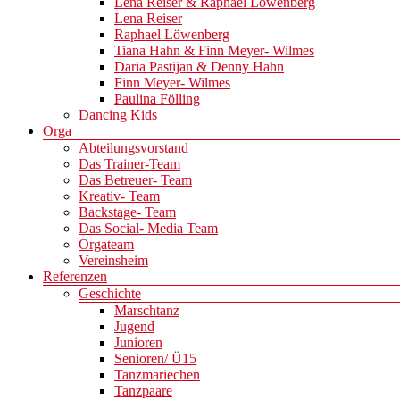
Lena Reiser & Raphael Löwenberg
Lena Reiser
Raphael Löwenberg
Tiana Hahn & Finn Meyer- Wilmes
Daria Pastijan & Denny Hahn
Finn Meyer- Wilmes
Paulina Fölling
Dancing Kids
Orga
Abteilungsvorstand
Das Trainer-Team
Das Betreuer- Team
Kreativ- Team
Backstage- Team
Das Social- Media Team
Orgateam
Vereinsheim
Referenzen
Geschichte
Marschtanz
Jugend
Junioren
Senioren/ Ü15
Tanzmariechen
Tanzpaare