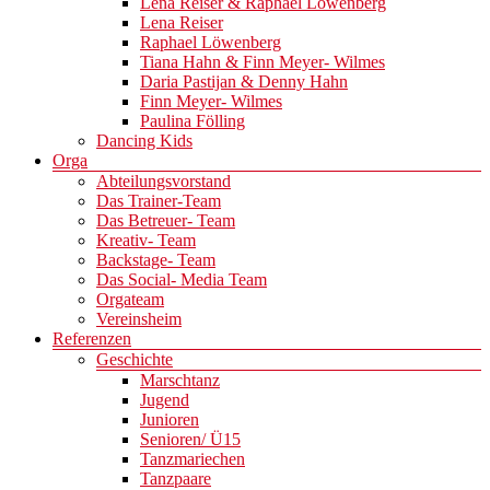
Lena Reiser & Raphael Löwenberg
Lena Reiser
Raphael Löwenberg
Tiana Hahn & Finn Meyer- Wilmes
Daria Pastijan & Denny Hahn
Finn Meyer- Wilmes
Paulina Fölling
Dancing Kids
Orga
Abteilungsvorstand
Das Trainer-Team
Das Betreuer- Team
Kreativ- Team
Backstage- Team
Das Social- Media Team
Orgateam
Vereinsheim
Referenzen
Geschichte
Marschtanz
Jugend
Junioren
Senioren/ Ü15
Tanzmariechen
Tanzpaare