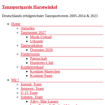
Zum
Tanzsportgarde Harsewinkel
Inhalt
springen
Deutschlands erfolgreichster Tanzsportverein 2005-2014 & 2023
Menü
Home
Aktuelles
Tanzturnier 2027
Musik-Upload
Urkunde
Tanzworkshop
Dozenten 2026
Förderverein
Patenschaft
Hunderter-Club
Kostümverkauf
Kostüme Mariechen
Kostüme Paare
Wir !
Jugend- Team
Junioren- Team
Ü-15 Team
Solisten- Team
Alley- Mae Langer