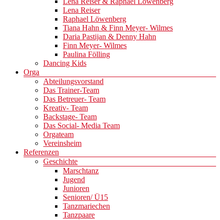
Lena Reiser & Raphael Löwenberg
Lena Reiser
Raphael Löwenberg
Tiana Hahn & Finn Meyer- Wilmes
Daria Pastijan & Denny Hahn
Finn Meyer- Wilmes
Paulina Fölling
Dancing Kids
Orga
Abteilungsvorstand
Das Trainer-Team
Das Betreuer- Team
Kreativ- Team
Backstage- Team
Das Social- Media Team
Orgateam
Vereinsheim
Referenzen
Geschichte
Marschtanz
Jugend
Junioren
Senioren/ Ü15
Tanzmariechen
Tanzpaare