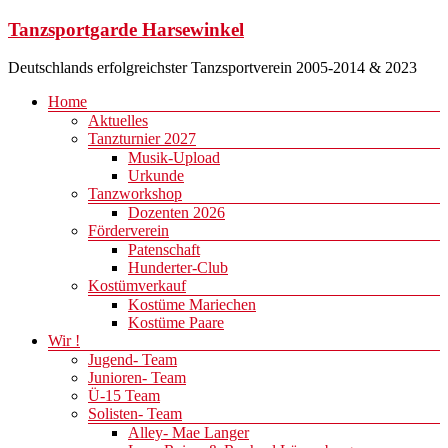
Zum
Tanzsportgarde Harsewinkel
Inhalt
springen
Deutschlands erfolgreichster Tanzsportverein 2005-2014 & 2023
Menü
Home
Aktuelles
Tanzturnier 2027
Musik-Upload
Urkunde
Tanzworkshop
Dozenten 2026
Förderverein
Patenschaft
Hunderter-Club
Kostümverkauf
Kostüme Mariechen
Kostüme Paare
Wir !
Jugend- Team
Junioren- Team
Ü-15 Team
Solisten- Team
Alley- Mae Langer