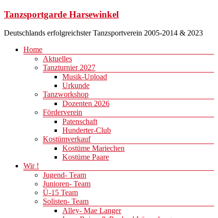
Zum
Tanzsportgarde Harsewinkel
Inhalt
springen
Deutschlands erfolgreichster Tanzsportverein 2005-2014 & 2023
Menü
Home
Aktuelles
Tanzturnier 2027
Musik-Upload
Urkunde
Tanzworkshop
Dozenten 2026
Förderverein
Patenschaft
Hunderter-Club
Kostümverkauf
Kostüme Mariechen
Kostüme Paare
Wir !
Jugend- Team
Junioren- Team
Ü-15 Team
Solisten- Team
Alley- Mae Langer