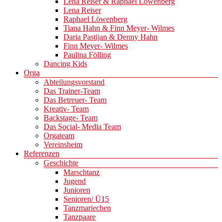
Lena Reiser & Raphael Löwenberg
Lena Reiser
Raphael Löwenberg
Tiana Hahn & Finn Meyer- Wilmes
Daria Pastijan & Denny Hahn
Finn Meyer- Wilmes
Paulina Fölling
Dancing Kids
Orga
Abteilungsvorstand
Das Trainer-Team
Das Betreuer- Team
Kreativ- Team
Backstage- Team
Das Social- Media Team
Orgateam
Vereinsheim
Referenzen
Geschichte
Marschtanz
Jugend
Junioren
Senioren/ Ü15
Tanzmariechen
Tanzpaare