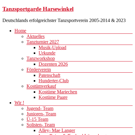
Zum
Tanzsportgarde Harsewinkel
Inhalt
springen
Deutschlands erfolgreichster Tanzsportverein 2005-2014 & 2023
Menü
Home
Aktuelles
Tanzturnier 2027
Musik-Upload
Urkunde
Tanzworkshop
Dozenten 2026
Förderverein
Patenschaft
Hunderter-Club
Kostümverkauf
Kostüme Mariechen
Kostüme Paare
Wir !
Jugend- Team
Junioren- Team
Ü-15 Team
Solisten- Team
Alley- Mae Langer