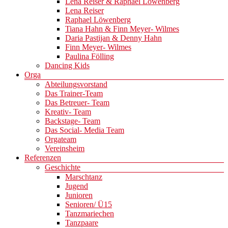
Lena Reiser & Raphael Löwenberg
Lena Reiser
Raphael Löwenberg
Tiana Hahn & Finn Meyer- Wilmes
Daria Pastijan & Denny Hahn
Finn Meyer- Wilmes
Paulina Fölling
Dancing Kids
Orga
Abteilungsvorstand
Das Trainer-Team
Das Betreuer- Team
Kreativ- Team
Backstage- Team
Das Social- Media Team
Orgateam
Vereinsheim
Referenzen
Geschichte
Marschtanz
Jugend
Junioren
Senioren/ Ü15
Tanzmariechen
Tanzpaare