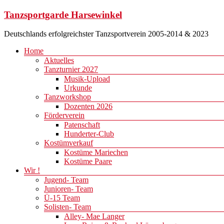
Zum
Tanzsportgarde Harsewinkel
Inhalt
springen
Deutschlands erfolgreichster Tanzsportverein 2005-2014 & 2023
Menü
Home
Aktuelles
Tanzturnier 2027
Musik-Upload
Urkunde
Tanzworkshop
Dozenten 2026
Förderverein
Patenschaft
Hunderter-Club
Kostümverkauf
Kostüme Mariechen
Kostüme Paare
Wir !
Jugend- Team
Junioren- Team
Ü-15 Team
Solisten- Team
Alley- Mae Langer