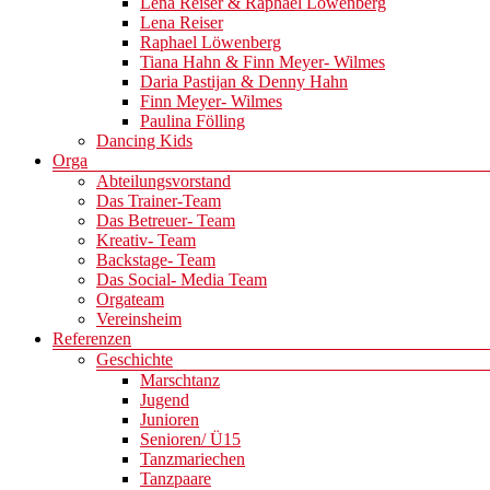
Lena Reiser & Raphael Löwenberg
Lena Reiser
Raphael Löwenberg
Tiana Hahn & Finn Meyer- Wilmes
Daria Pastijan & Denny Hahn
Finn Meyer- Wilmes
Paulina Fölling
Dancing Kids
Orga
Abteilungsvorstand
Das Trainer-Team
Das Betreuer- Team
Kreativ- Team
Backstage- Team
Das Social- Media Team
Orgateam
Vereinsheim
Referenzen
Geschichte
Marschtanz
Jugend
Junioren
Senioren/ Ü15
Tanzmariechen
Tanzpaare