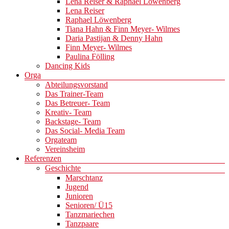
Lena Reiser & Raphael Löwenberg
Lena Reiser
Raphael Löwenberg
Tiana Hahn & Finn Meyer- Wilmes
Daria Pastijan & Denny Hahn
Finn Meyer- Wilmes
Paulina Fölling
Dancing Kids
Orga
Abteilungsvorstand
Das Trainer-Team
Das Betreuer- Team
Kreativ- Team
Backstage- Team
Das Social- Media Team
Orgateam
Vereinsheim
Referenzen
Geschichte
Marschtanz
Jugend
Junioren
Senioren/ Ü15
Tanzmariechen
Tanzpaare