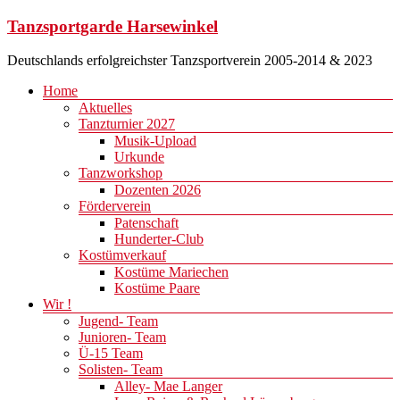
Zum
Tanzsportgarde Harsewinkel
Inhalt
springen
Deutschlands erfolgreichster Tanzsportverein 2005-2014 & 2023
Menü
Home
Aktuelles
Tanzturnier 2027
Musik-Upload
Urkunde
Tanzworkshop
Dozenten 2026
Förderverein
Patenschaft
Hunderter-Club
Kostümverkauf
Kostüme Mariechen
Kostüme Paare
Wir !
Jugend- Team
Junioren- Team
Ü-15 Team
Solisten- Team
Alley- Mae Langer