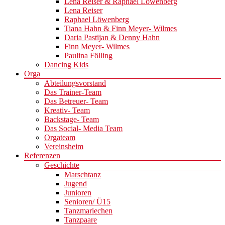
Lena Reiser & Raphael Löwenberg
Lena Reiser
Raphael Löwenberg
Tiana Hahn & Finn Meyer- Wilmes
Daria Pastijan & Denny Hahn
Finn Meyer- Wilmes
Paulina Fölling
Dancing Kids
Orga
Abteilungsvorstand
Das Trainer-Team
Das Betreuer- Team
Kreativ- Team
Backstage- Team
Das Social- Media Team
Orgateam
Vereinsheim
Referenzen
Geschichte
Marschtanz
Jugend
Junioren
Senioren/ Ü15
Tanzmariechen
Tanzpaare