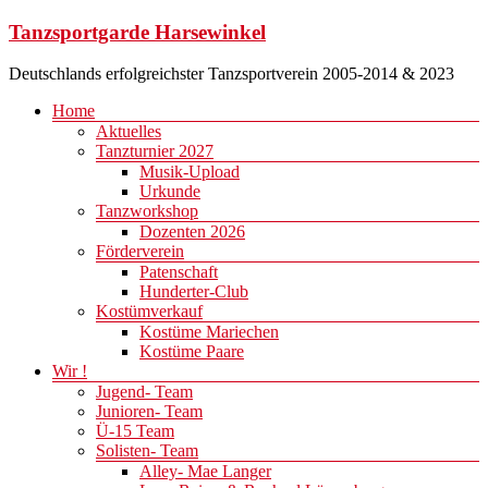
Zum
Tanzsportgarde Harsewinkel
Inhalt
springen
Deutschlands erfolgreichster Tanzsportverein 2005-2014 & 2023
Menü
Home
Aktuelles
Tanzturnier 2027
Musik-Upload
Urkunde
Tanzworkshop
Dozenten 2026
Förderverein
Patenschaft
Hunderter-Club
Kostümverkauf
Kostüme Mariechen
Kostüme Paare
Wir !
Jugend- Team
Junioren- Team
Ü-15 Team
Solisten- Team
Alley- Mae Langer