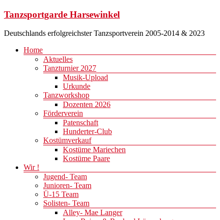
Zum
Tanzsportgarde Harsewinkel
Inhalt
springen
Deutschlands erfolgreichster Tanzsportverein 2005-2014 & 2023
Menü
Home
Aktuelles
Tanzturnier 2027
Musik-Upload
Urkunde
Tanzworkshop
Dozenten 2026
Förderverein
Patenschaft
Hunderter-Club
Kostümverkauf
Kostüme Mariechen
Kostüme Paare
Wir !
Jugend- Team
Junioren- Team
Ü-15 Team
Solisten- Team
Alley- Mae Langer