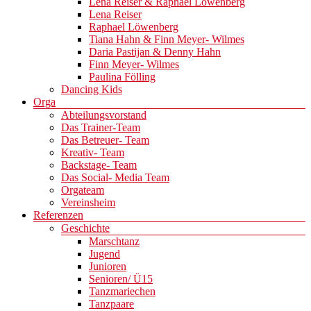
Lena Reiser & Raphael Löwenberg
Lena Reiser
Raphael Löwenberg
Tiana Hahn & Finn Meyer- Wilmes
Daria Pastijan & Denny Hahn
Finn Meyer- Wilmes
Paulina Fölling
Dancing Kids
Orga
Abteilungsvorstand
Das Trainer-Team
Das Betreuer- Team
Kreativ- Team
Backstage- Team
Das Social- Media Team
Orgateam
Vereinsheim
Referenzen
Geschichte
Marschtanz
Jugend
Junioren
Senioren/ Ü15
Tanzmariechen
Tanzpaare