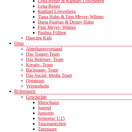
Lena Reiser & Raphael Löwenberg
Lena Reiser
Raphael Löwenberg
Tiana Hahn & Finn Meyer- Wilmes
Daria Pastijan & Denny Hahn
Finn Meyer- Wilmes
Paulina Fölling
Dancing Kids
Orga
Abteilungsvorstand
Das Trainer-Team
Das Betreuer- Team
Kreativ- Team
Backstage- Team
Das Social- Media Team
Orgateam
Vereinsheim
Referenzen
Geschichte
Marschtanz
Jugend
Junioren
Senioren/ Ü15
Tanzmariechen
Tanzpaare