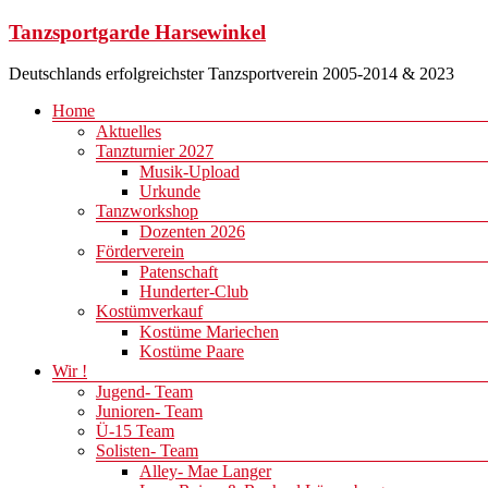
Zum
Tanzsportgarde Harsewinkel
Inhalt
springen
Deutschlands erfolgreichster Tanzsportverein 2005-2014 & 2023
Menü
Home
Aktuelles
Tanzturnier 2027
Musik-Upload
Urkunde
Tanzworkshop
Dozenten 2026
Förderverein
Patenschaft
Hunderter-Club
Kostümverkauf
Kostüme Mariechen
Kostüme Paare
Wir !
Jugend- Team
Junioren- Team
Ü-15 Team
Solisten- Team
Alley- Mae Langer