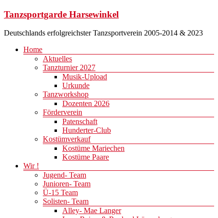
Zum
Tanzsportgarde Harsewinkel
Inhalt
springen
Deutschlands erfolgreichster Tanzsportverein 2005-2014 & 2023
Menü
Home
Aktuelles
Tanzturnier 2027
Musik-Upload
Urkunde
Tanzworkshop
Dozenten 2026
Förderverein
Patenschaft
Hunderter-Club
Kostümverkauf
Kostüme Mariechen
Kostüme Paare
Wir !
Jugend- Team
Junioren- Team
Ü-15 Team
Solisten- Team
Alley- Mae Langer