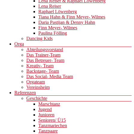
Lena Reiser & Raphael Löwenberg
Lena Reiser
Raphael Löwenberg
Tiana Hahn & Finn Meyer- Wilmes
Daria Pastijan & Denny Hahn
Finn Meyer- Wilmes
Paulina Fölling
Dancing Kids
Orga
Abteilungsvorstand
Das Trainer-Team
Das Betreuer- Team
Kreativ- Team
Backstage- Team
Das Social- Media Team
Orgateam
Vereinsheim
Referenzen
Geschichte
Marschtanz
Jugend
Junioren
Senioren/ Ü15
Tanzmariechen
Tanzpaare