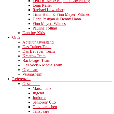
Lena Reiser & Raphael Löwenberg
Lena Reiser
Raphael Löwenberg
Tiana Hahn & Finn Meyer- Wilmes
Daria Pastijan & Denny Hahn
Finn Meyer- Wilmes
Paulina Fölling
Dancing Kids
Orga
Abteilungsvorstand
Das Trainer-Team
Das Betreuer- Team
Kreativ- Team
Backstage- Team
Das Social- Media Team
Orgateam
Vereinsheim
Referenzen
Geschichte
Marschtanz
Jugend
Junioren
Senioren/ Ü15
Tanzmariechen
Tanzpaare