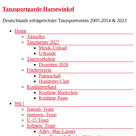
Zum
Tanzsportgarde Harsewinkel
Inhalt
springen
Deutschlands erfolgreichster Tanzsportverein 2005-2014 & 2023
Menü
Home
Aktuelles
Tanzturnier 2027
Musik-Upload
Urkunde
Tanzworkshop
Dozenten 2026
Förderverein
Patenschaft
Hunderter-Club
Kostümverkauf
Kostüme Mariechen
Kostüme Paare
Wir !
Jugend- Team
Junioren- Team
Ü-15 Team
Solisten- Team
Alley- Mae Langer