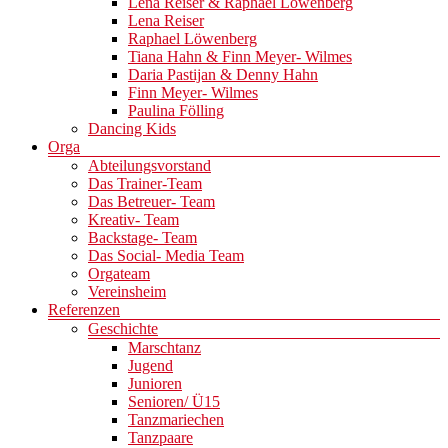
Lena Reiser & Raphael Löwenberg
Lena Reiser
Raphael Löwenberg
Tiana Hahn & Finn Meyer- Wilmes
Daria Pastijan & Denny Hahn
Finn Meyer- Wilmes
Paulina Fölling
Dancing Kids
Orga
Abteilungsvorstand
Das Trainer-Team
Das Betreuer- Team
Kreativ- Team
Backstage- Team
Das Social- Media Team
Orgateam
Vereinsheim
Referenzen
Geschichte
Marschtanz
Jugend
Junioren
Senioren/ Ü15
Tanzmariechen
Tanzpaare