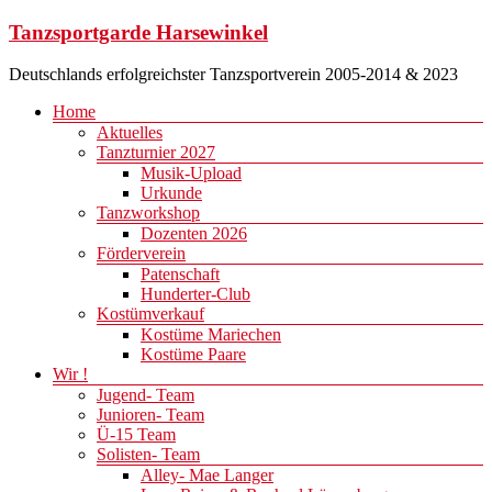
Zum
Tanzsportgarde Harsewinkel
Inhalt
springen
Deutschlands erfolgreichster Tanzsportverein 2005-2014 & 2023
Menü
Home
Aktuelles
Tanzturnier 2027
Musik-Upload
Urkunde
Tanzworkshop
Dozenten 2026
Förderverein
Patenschaft
Hunderter-Club
Kostümverkauf
Kostüme Mariechen
Kostüme Paare
Wir !
Jugend- Team
Junioren- Team
Ü-15 Team
Solisten- Team
Alley- Mae Langer