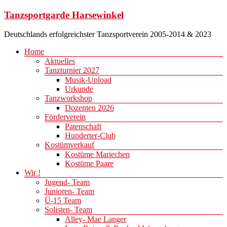
Zum
Tanzsportgarde Harsewinkel
Inhalt
springen
Deutschlands erfolgreichster Tanzsportverein 2005-2014 & 2023
Menü
Home
Aktuelles
Tanzturnier 2027
Musik-Upload
Urkunde
Tanzworkshop
Dozenten 2026
Förderverein
Patenschaft
Hunderter-Club
Kostümverkauf
Kostüme Mariechen
Kostüme Paare
Wir !
Jugend- Team
Junioren- Team
Ü-15 Team
Solisten- Team
Alley- Mae Langer