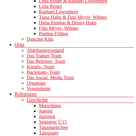
Lena Reiser & Raphael Löwenberg
Lena Reiser
Raphael Löwenberg
Tiana Hahn & Finn Meyer- Wilmes
Daria Pastijan & Denny Hahn
Finn Meyer- Wilmes
Paulina Fölling
Dancing Kids
Orga
Abteilungsvorstand
Das Trainer-Team
Das Betreuer- Team
Kreativ- Team
Backstage- Team
Das Social- Media Team
Orgateam
Vereinsheim
Referenzen
Geschichte
Marschtanz
Jugend
Junioren
Senioren/ Ü15
Tanzmariechen
Tanzpaare