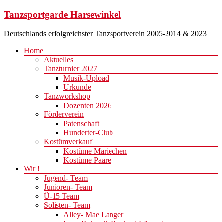
Zum
Tanzsportgarde Harsewinkel
Inhalt
springen
Deutschlands erfolgreichster Tanzsportverein 2005-2014 & 2023
Menü
Home
Aktuelles
Tanzturnier 2027
Musik-Upload
Urkunde
Tanzworkshop
Dozenten 2026
Förderverein
Patenschaft
Hunderter-Club
Kostümverkauf
Kostüme Mariechen
Kostüme Paare
Wir !
Jugend- Team
Junioren- Team
Ü-15 Team
Solisten- Team
Alley- Mae Langer