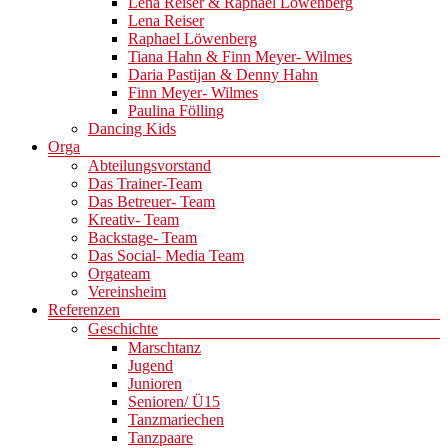
Lena Reiser & Raphael Löwenberg
Lena Reiser
Raphael Löwenberg
Tiana Hahn & Finn Meyer- Wilmes
Daria Pastijan & Denny Hahn
Finn Meyer- Wilmes
Paulina Fölling
Dancing Kids
Orga
Abteilungsvorstand
Das Trainer-Team
Das Betreuer- Team
Kreativ- Team
Backstage- Team
Das Social- Media Team
Orgateam
Vereinsheim
Referenzen
Geschichte
Marschtanz
Jugend
Junioren
Senioren/ Ü15
Tanzmariechen
Tanzpaare