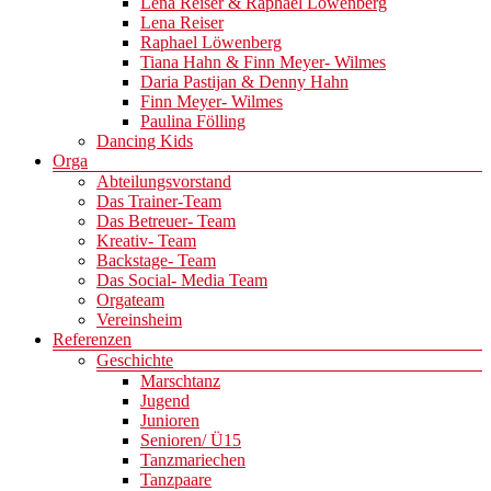
Lena Reiser & Raphael Löwenberg
Lena Reiser
Raphael Löwenberg
Tiana Hahn & Finn Meyer- Wilmes
Daria Pastijan & Denny Hahn
Finn Meyer- Wilmes
Paulina Fölling
Dancing Kids
Orga
Abteilungsvorstand
Das Trainer-Team
Das Betreuer- Team
Kreativ- Team
Backstage- Team
Das Social- Media Team
Orgateam
Vereinsheim
Referenzen
Geschichte
Marschtanz
Jugend
Junioren
Senioren/ Ü15
Tanzmariechen
Tanzpaare