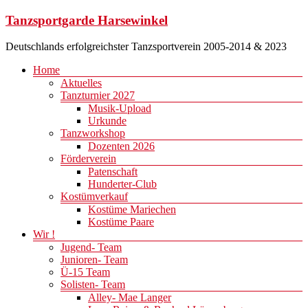
Zum
Tanzsportgarde Harsewinkel
Inhalt
springen
Deutschlands erfolgreichster Tanzsportverein 2005-2014 & 2023
Menü
Home
Aktuelles
Tanzturnier 2027
Musik-Upload
Urkunde
Tanzworkshop
Dozenten 2026
Förderverein
Patenschaft
Hunderter-Club
Kostümverkauf
Kostüme Mariechen
Kostüme Paare
Wir !
Jugend- Team
Junioren- Team
Ü-15 Team
Solisten- Team
Alley- Mae Langer