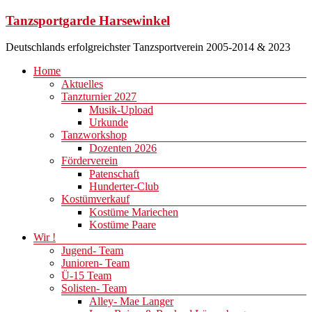
Zum
Tanzsportgarde Harsewinkel
Inhalt
springen
Deutschlands erfolgreichster Tanzsportverein 2005-2014 & 2023
Menü
Home
Aktuelles
Tanzturnier 2027
Musik-Upload
Urkunde
Tanzworkshop
Dozenten 2026
Förderverein
Patenschaft
Hunderter-Club
Kostümverkauf
Kostüme Mariechen
Kostüme Paare
Wir !
Jugend- Team
Junioren- Team
Ü-15 Team
Solisten- Team
Alley- Mae Langer