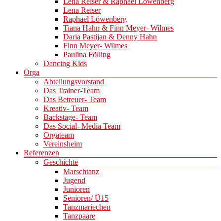
Lena Reiser & Raphael Löwenberg
Lena Reiser
Raphael Löwenberg
Tiana Hahn & Finn Meyer- Wilmes
Daria Pastijan & Denny Hahn
Finn Meyer- Wilmes
Paulina Fölling
Dancing Kids
Orga
Abteilungsvorstand
Das Trainer-Team
Das Betreuer- Team
Kreativ- Team
Backstage- Team
Das Social- Media Team
Orgateam
Vereinsheim
Referenzen
Geschichte
Marschtanz
Jugend
Junioren
Senioren/ Ü15
Tanzmariechen
Tanzpaare