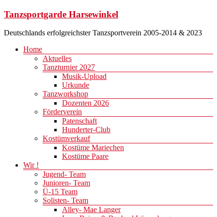
Zum
Tanzsportgarde Harsewinkel
Inhalt
springen
Deutschlands erfolgreichster Tanzsportverein 2005-2014 & 2023
Menü
Home
Aktuelles
Tanzturnier 2027
Musik-Upload
Urkunde
Tanzworkshop
Dozenten 2026
Förderverein
Patenschaft
Hunderter-Club
Kostümverkauf
Kostüme Mariechen
Kostüme Paare
Wir !
Jugend- Team
Junioren- Team
Ü-15 Team
Solisten- Team
Alley- Mae Langer