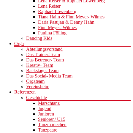
Lena Reiser & Raphael Löwenberg
Lena Reiser
Raphael Löwenberg
Tiana Hahn & Finn Meyer- Wilmes
Daria Pastijan & Denny Hahn
Finn Meyer- Wilmes
Paulina Fölling
Dancing Kids
Orga
Abteilungsvorstand
Das Trainer-Team
Das Betreuer- Team
Kreativ- Team
Backstage- Team
Das Social- Media Team
Orgateam
Vereinsheim
Referenzen
Geschichte
Marschtanz
Jugend
Junioren
Senioren/ Ü15
Tanzmariechen
Tanzpaare